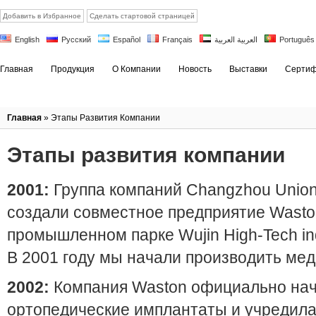
Добавить в Избранное
Сделать стартовой страницей
English
Русский
Español
Français
العربية العربية
Português
Главная
Продукция
О Компании
Новость
Выставки
Сертиф
Главная
» Этапы Развития Компании
Этапы развития компании
2001:
Группа компаний Changzhou Union
создали совместное предприятие Waston 
промышленном парке Wujin High-Tech ind
В 2001 году мы начали производить ме
2002:
Компания Waston официально нач
ортопедические имплантаты и учредила