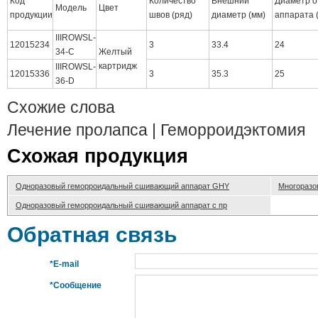
Код
Количество
Внешний
Диаметр о
Модель
Цвет
продукции
швов (ряд)
диаметр (мм)
аппарата 
IIIROWSL-
12015234
3
33.4
24
34-C
Желтый
картридж
IIIROWSL-
12015336
3
35.3
25
36-D
Схожие слова
Лечение пролапса | Геморроидэктомия
Схожая продукция
Одноразовый геморроидальный сшивающий аппарат GHY
Многоразо
Одноразовый геморроидальный сшивающий аппарат с пр
Обратная связь
*E-mail
*Сообщение