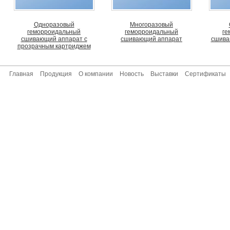
Одноразовый
Многоразовый
геморроидальный
геморроидальный
ге
сшивающий аппарат с
сшивающий аппарат
сшива
прозрачным картриджем
Главная
Продукция
О компании
Новость
Выставки
Сертификаты