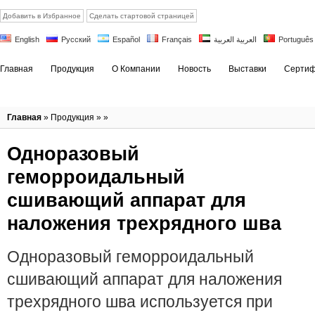
Добавить в Избранное
Сделать стартовой страницей
English
Русский
Español
Français
العربية العربية
Português
Главная
Продукция
О Компании
Новость
Выставки
Сертиф
Главная
»
Продукция
» »
Одноразовый
геморроидальный
сшивающий аппарат для
наложения трехрядного шва
Одноразовый геморроидальный
сшивающий аппарат для наложения
трехрядного шва используется при