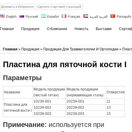
Добавить в Избранное
Сделать стартовой страницей
English
Русский
Español
Français
العربية العربية
Português
Главная
Продукция
О Компании
Новость
Выставки
Сертиф
Главная
»
Продукция
»
Продукция Для Травматологии И Ортопедии
»
Плас
Пластина для пяточной кости I
Параметры
Модель продукции
Модель продукции
Название
Отверстия
(чистый титан)
(нержавеющая сталь)
10239-001
20239-001
11
Пластина для
10239-002
20239-002
13
пяточной кости I
10239-003
20239-003
15
Примечание:
используется при