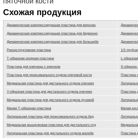
пяточной кости
Схожая продукция
Динамическая компрессирующая пластина для верхних
Динамичес
Динамическая компрессирующая пластина для бедренно
Динамичес
Динамическая компрессирующая пластина для большебе
Динамичес
Реконструктивная пластина
1/3 трубча
Т-образная опорная пластина
L-образна
Пластина для ключицы с крючком
S-образно 
Пластина для проксимального отдела плечевой кости
Пластина 
Медиальная пластина для дистального отдела плечево
Латеральна
Y-образная пластина для дистального отдела плечево
Пластина д
Медиальная пластина для дистального отдела лучевой
Латеральна
Малая Т-образная пластина
Малая кос
Латеральная пластина для проксимального отдела бед
Латеральна
Медиальная мыщелковая пластина для дистального отд
Медиальна
Латеральная пластина для дистального отдела малобе
Пластина д