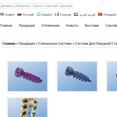
Добавить в Избранное
Сделать стартовой страницей
English
Русский
Español
Français
العربية العربية
Português
Главная
Продукция
О Компании
Новость
Выставки
Сертиф
Главная
»
Продукция
»
Спинальные Системы
»
Система Для Передней Ста