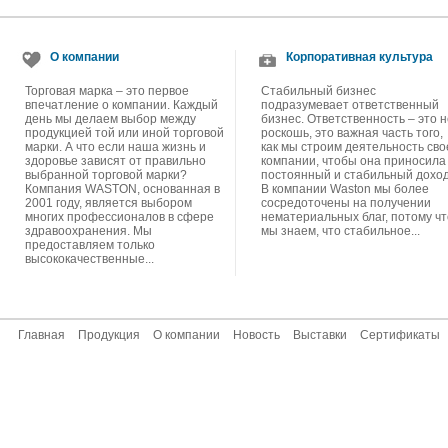
О компании
Корпоративная культура
Торговая марка – это первое
Стабильный бизнес
впечатление о компании. Каждый
подразумевает ответственный
день мы делаем выбор между
бизнес. Ответственность – это н
продукцией той или иной торговой
роскошь, это важная часть того,
марки. А что если наша жизнь и
как мы строим деятельность сво
здоровье зависят от правильно
компании, чтобы она приносила
выбранной торговой марки?
постоянный и стабильный доход
Компания WASTON, основанная в
В компании Waston мы более
2001 году, является выбором
сосредоточены на получении
многих профессионалов в сфере
нематериальных благ, потому чт
здравоохранения. Мы
мы знаем, что стабильное...
предоставляем только
высококачественные...
Главная
Продукция
О компании
Новость
Выставки
Сертификаты